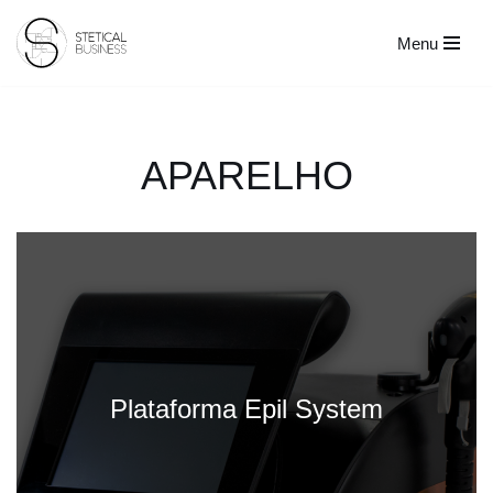
Menu
Avançar
para
o
conteúdo
APARELHO
Plataforma Epil System